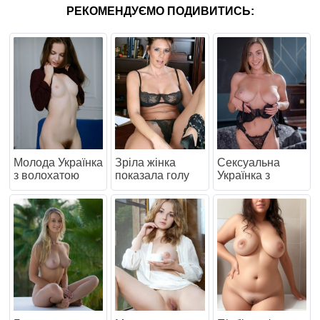
РЕКОМЕНДУЄМО ПОДИВИТИСЬ:
Молода Українка
Зріла жінка
Сексуальна
з волохатою
показала голу
Українка з
піхвою
голену піську
шикарними
голими
цицьками