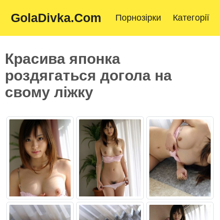
GolaDivka.Com
Порнозірки
Категорії
Красива японка
роздягаться догола на
свому ліжку