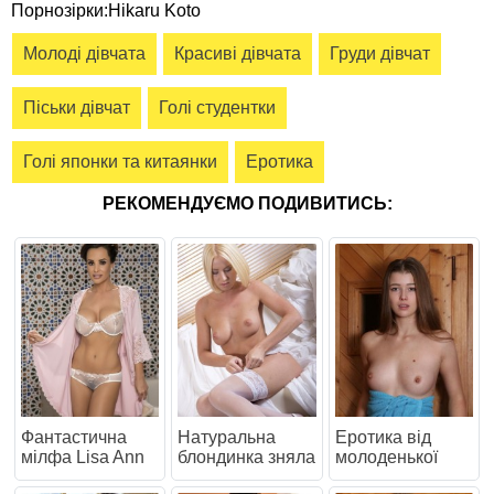
Порнозірки:Hikaru Koto
Молоді дівчата
Красиві дівчата
Груди дівчат
Піськи дівчат
Голі студентки
Голі японки та китаянки
Еротика
РЕКОМЕНДУЄМО ПОДИВИТИСЬ:
Фантастична
Натуральна
Еротика від
мілфа Lisa Ann
блондинка зняла
молоденької
показу свої
білі панчохи та
дівчини в бані