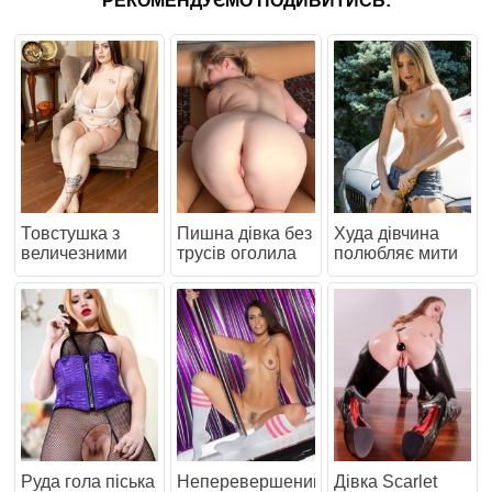
РЕКОМЕНДУЄМО ПОДИВИТИСЬ:
Товстушка з
Пишна дівка без
Худа дівчина
величезними
трусів оголила
полюбляє мити
сіськами в
піську
машину
панчохах
оголеною
Руда гола піська
Неперевершений
Дівка Scarlet