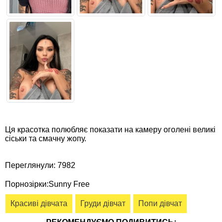
Ця красотка полюбляє показати на камеру оголені великі
сіськи та смачну жопу.
Переглянули: 7982
Порнозірки:Sunny Free
Красиві дівчата
Груди дівчат
Попи дівчат